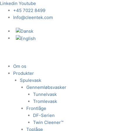
Gå
Linkedin
Youtube
til
+45 7022 8499
indholdet
Info@cleentek.com
Om os
Produkter
Spulevask
Gennemløbsvasker
Tunnelvask
Tromlevask
Frontlåge
DF-Serien
Twin Cleener™
Toplåge