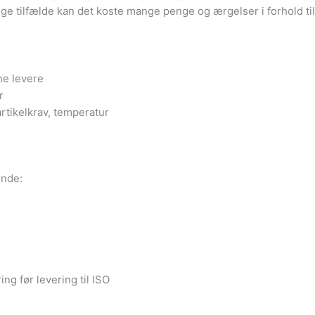
begge tilfælde kan det koste mange penge og ærgelser i forhold ti
ne levere
r
artikelkrav, temperatur
ende:
ing før levering til ISO