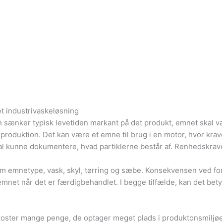
et industrivaskeløsning
n sænker typisk levetiden markant på det produkt, emnet skal være
roduktion. Det kan være et emne til brug i en motor, hvor krav
al kunne dokumentere, hvad partiklerne består af. Renhedskrave
lem emnetype, vask, skyl, tørring og sæbe. Konsekvensen ved for
emnet når det er færdigbehandlet. I begge tilfælde, kan det bety
oster mange penge, de optager meget plads i produktonsmiljøet, 