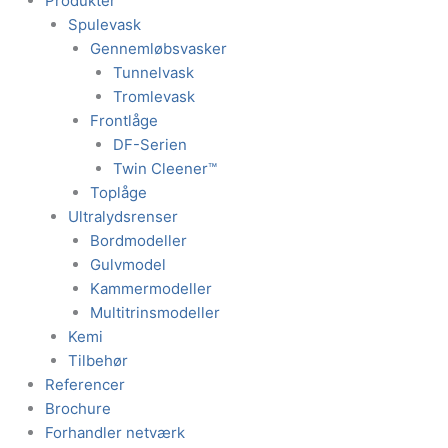
Produkter
Spulevask
Gennemløbsvasker
Tunnelvask
Tromlevask
Frontlåge
DF-Serien
Twin Cleener™
Toplåge
Ultralydsrenser
Bordmodeller
Gulvmodel
Kammermodeller
Multitrinsmodeller
Kemi
Tilbehør
Referencer
Brochure
Forhandler netværk