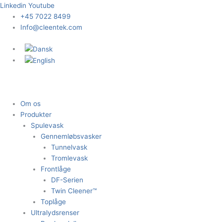
Gå
Linkedin
Youtube
til
+45 7022 8499
indholdet
Info@cleentek.com
Om os
Produkter
Spulevask
Gennemløbsvasker
Tunnelvask
Tromlevask
Frontlåge
DF-Serien
Twin Cleener™
Toplåge
Ultralydsrenser